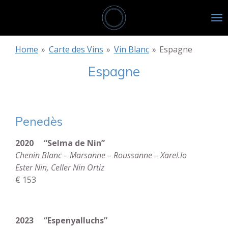
Passer
au
contenu
principal
Home
»
Carte des Vins
»
Vin Blanc
»
Espagne
Espagne
Penedès
2020 “Selma de Nin”
Chenin Blanc – Marsanne – Roussanne – Xarel.lo
Ester Nin, Celler Nin Ortiz
€ 153
2023 “Espenyalluchs”