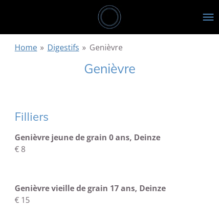
Passer
au
contenu
principal
Home
»
Digestifs
»
Genièvre
Genièvre
Filliers
Genièvre jeune de grain 0 ans, Deinze
€ 8
Genièvre vieille de grain 17 ans, Deinze
€ 15