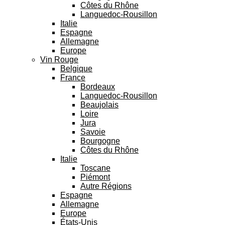
Côtes du Rhône
Languedoc-Rousillon
Italie
Espagne
Allemagne
Europe
Vin Rouge
Belgique
France
Bordeaux
Languedoc-Rousillon
Beaujolais
Loire
Jura
Savoie
Bourgogne
Côtes du Rhône
Italie
Toscane
Piémont
Autre Régions
Espagne
Allemagne
Europe
États-Unis