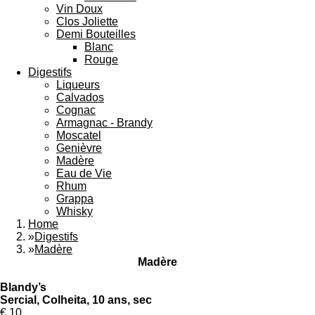
Vin Doux
Clos Joliette
Demi Bouteilles
Blanc
Rouge
Digestifs
Liqueurs
Calvados
Cognac
Armagnac - Brandy
Moscatel
Genièvre
Madère
Eau de Vie
Rhum
Grappa
Whisky
Home
»
Digestifs
»
Madère
Madère
Blandy’s
Sercial, Colheita, 10 ans, sec
€ 10