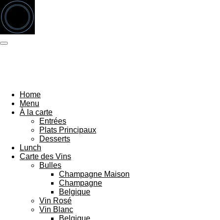
Passer
au
contenu
principal
Home
Menu
À la carte
Entrées
Plats Principaux
Desserts
Lunch
Carte des Vins
Bulles
Champagne Maison
Champagne
Belgique
Vin Rosé
Vin Blanc
Belgique