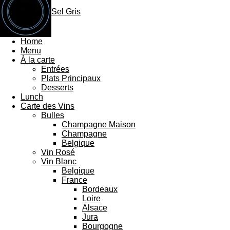
Sel Gris
Home
Menu
À la carte
Entrées
Plats Principaux
Desserts
Lunch
Carte des Vins
Bulles
Champagne Maison
Champagne
Belgique
Vin Rosé
Vin Blanc
Belgique
France
Bordeaux
Loire
Alsace
Jura
Bourgogne