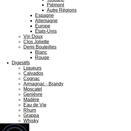
Piémont
Autre Régions
Espagne
Allemagne
Europe
États-Unis
Vin Doux
Clos Joliette
Demi Bouteilles
Blanc
Rouge
Digestifs
Liqueurs
Calvados
Cognac
Armagnac - Brandy
Moscatel
Genièvre
Madère
Eau de Vie
Rhum
Grappa
Whisky