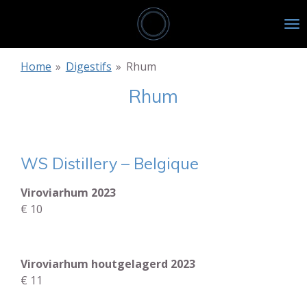
Passer
au
contenu
principal
Home
»
Digestifs
»
Rhum
Rhum
WS Distillery – Belgique
Viroviarhum 2023
€ 10
Viroviarhum houtgelagerd 2023
€ 11